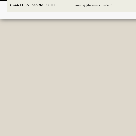
67440 THAL-MARMOUTIER
mairie@thal-marmoutier.fr