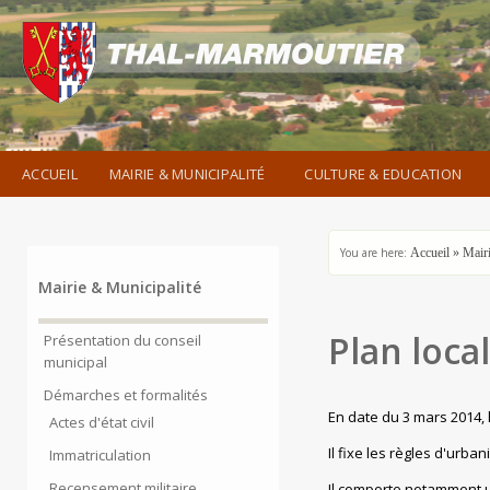
ACCUEIL
MAIRIE & MUNICIPALITÉ
CULTURE & EDUCATION
You are here:
Accueil
»
Mairi
Mairie & Municipalité
Plan loca
Présentation du conseil
municipal
Démarches et formalités
En date du 3 mars 2014, 
Actes d'état civil
Il fixe les règles d'urb
Immatriculation
Recensement militaire
Il comporte notamment u