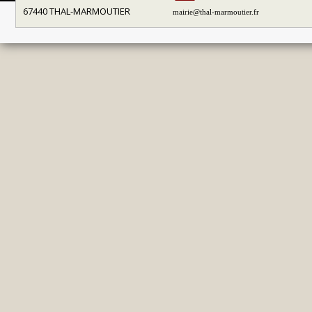
67440 THAL-MARMOUTIER
mairie@thal-marmoutier.fr