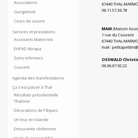
Associations
67440 THAL-MARMO
06.11.57.36.78
Gungelstub
Cours de cuisine
MAM
(Maison Assist
Services et prestations
1 rue du Couvent
Assistants Maternels
67440 THAL-MARMO
mail : petitapetitm
EHPAD Abrapa
Soins Infirmiers
OSSWALD Ch
06.06.67.92
Couvent
Agenda des manifestations
Ça s'est passé à Thal
Résultats présidentielle
Thaloise
Décorations de Pâques
Un tour en Islande
Emouvante cérémonie