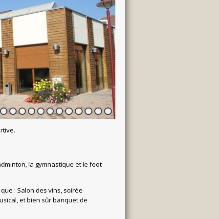
3
4
5
6
7
8
9
10
11
12
13
14
rtive.
 badminton, la gymnastique et le foot
 que : Salon des vins, soirée
musical, et bien sûr banquet de