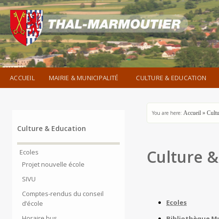
ACCUEIL
MAIRIE & MUNICIPALITÉ
CULTURE & EDUCATION
You are here:
Accueil
»
Cult
Culture & Education
Culture &
Ecoles
Projet nouvelle école
SIVU
Comptes-rendus du conseil
Ecoles
d’école
Horaire bus
Bibliothèque M