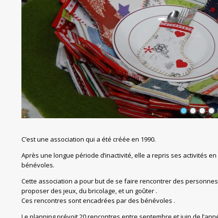
1
2
3
4
C’est une association qui a été créée en 1990.
Après une longue période d’inactivité, elle a repris ses activités 
bénévoles.
Cette association a pour but de se faire rencontrer des personnes 
proposer des jeux, du bricolage, et un goûter .
Ces rencontres sont encadrées par des bénévoles .
Le planning prévoit 20 rencontres entre septembre et juin de l’ann