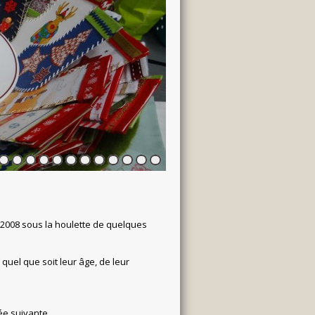
5
6
7
8
9
10
11
12
13
14
15
16
en 2008 sous la houlette de quelques
quel que soit leur âge, de leur
ée suivante .