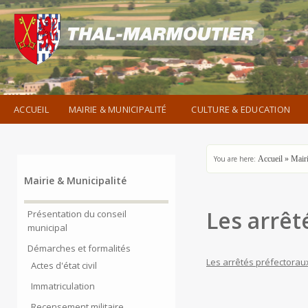
ACCUEIL
MAIRIE & MUNICIPALITÉ
CULTURE & EDUCATION
You are here:
Accueil
»
Mairi
Mairie & Municipalité
Les arrêt
Présentation du conseil
municipal
Démarches et formalités
Les arrêtés préfectorau
Actes d'état civil
Immatriculation
Recensement militaire