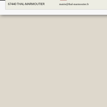
67440 THAL-MARMOUTIER
mairie@thal-marmoutier.fr