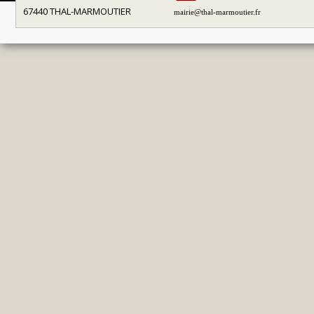
67440 THAL-MARMOUTIER
mairie@thal-marmoutier.fr