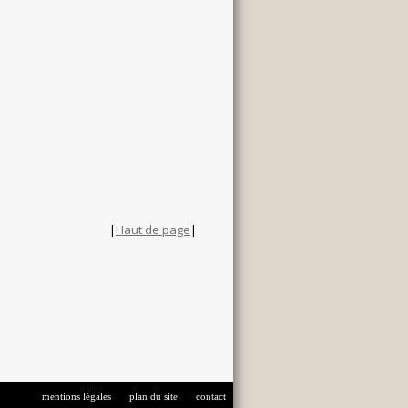
|
Haut de page
|
|
|
mentions légales
plan du site
contact