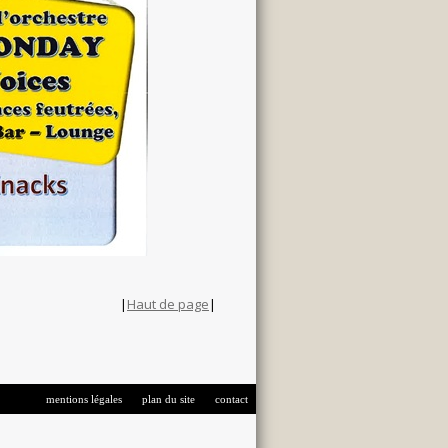
|
Haut de page
|
|
|
mentions légales
plan du site
contact